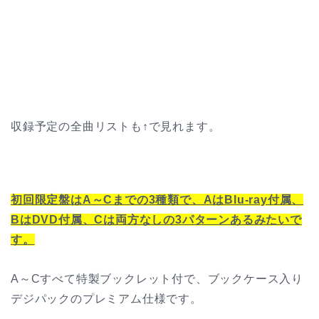
収録予定の全曲リストも↑で見れます。
初回限定盤はA～Cまでの3種類で、AはBlu-ray付属、
BはDVD付属、Cは両方なしの3パターンあるみたいで
す。
A～Cすべて特製ブックレット付で、ブックケース入り
デジパックのプレミアム仕様です。