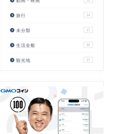
動画・映画
11
旅行
14
未分類
17
生活全般
55
観光地
27