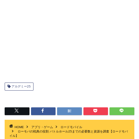
アカデミー25
HOME
アプリ・ゲーム
ロードモバイル
ローモバの戦典の役割 バトルホール25までの必要数と資源を調査【ロードモバ
イル】