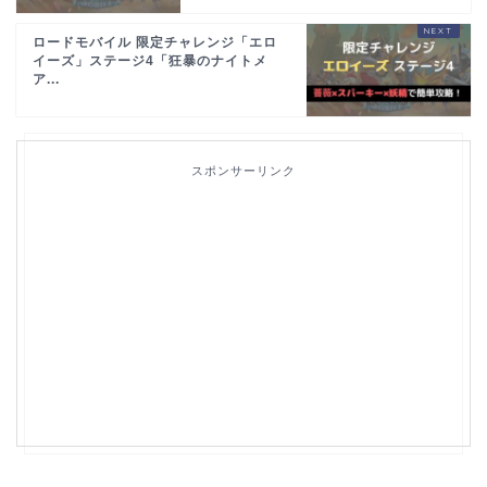
ロードモバイル 限定チャレンジ「エロ
イーズ」ステージ4「狂暴のナイトメ
ア...
スポンサーリンク