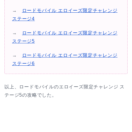
→
ロードモバイル エロイーズ限定チャレンジ
ステージ4
→
ロードモバイル エロイーズ限定チャレンジ
ステージ5
→
ロードモバイル エロイーズ限定チャレンジ
ステージ6
以上、ロードモバイルのエロイーズ限定チャレンジ ス
テージ5の攻略でした。