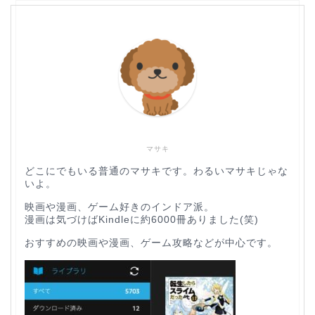
マサキ
どこにでもいる普通のマサキです。わるいマサキじゃな
いよ。
映画や漫画、ゲーム好きのインドア派。
漫画は気づけばKindleに約6000冊ありました(笑)
おすすめの映画や漫画、ゲーム攻略などが中心です。