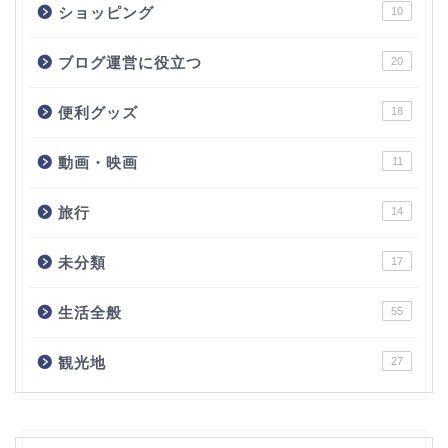
ショッピング
10
ブログ運営に役立つ
20
便利グッズ
18
動画・映画
11
旅行
14
未分類
17
生活全般
55
観光地
27