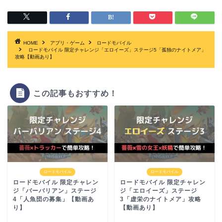
HOME
アプリ・ゲーム
ロードモバイル
ロードモバイル 限定チャレンジ「エロイーズ」ステージ5「孤独のナイトメア」
攻略【動画あり】
この記事もおすすめ！
ロードモバイル
ロードモバイル
ロードモバイル 限定チャレン
ロードモバイル 限定チャレン
ジ「バーバリアン」ステージ
ジ「エロイーズ」ステージ
4「人魚団の募集」【動画あ
3「虚栄のナイトメア」攻略
り】
【動画あり】