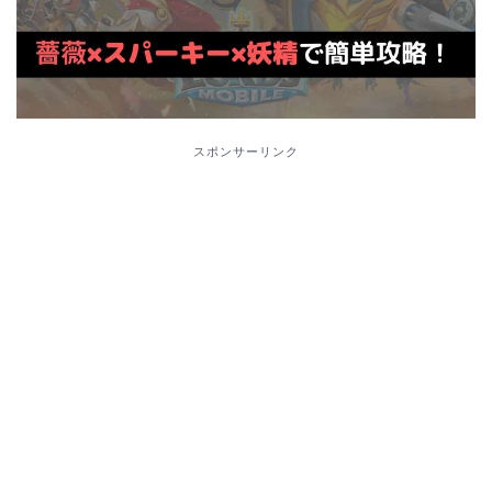
スポンサーリンク