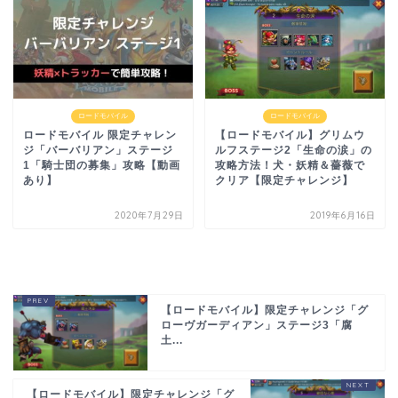
ロードモバイル
ロードモバイル
ロードモバイル 限定チャレン
【ロードモバイル】グリムウ
ジ「バーバリアン」ステージ
ルフステージ2「生命の涙」の
1「騎士団の募集」攻略【動画
攻略方法！犬・妖精＆薔薇で
あり】
クリア【限定チャレンジ】
2020年7月29日
2019年6月16日
【ロードモバイル】限定チャレンジ「グ
ローヴガーディアン」ステージ3「腐
土...
【ロードモバイル】限定チャレンジ「グ