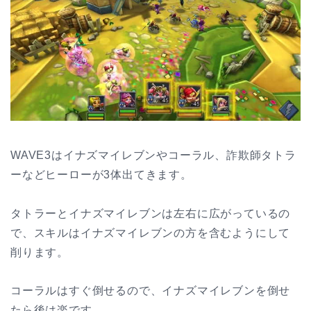
WAVE3はイナズマイレブンやコーラル、詐欺師タトラ
ーなどヒーローが3体出てきます。
タトラーとイナズマイレブンは左右に広がっているの
で、スキルはイナズマイレブンの方を含むようにして
削ります。
コーラルはすぐ倒せるので、イナズマイレブンを倒せ
たら後は楽です。