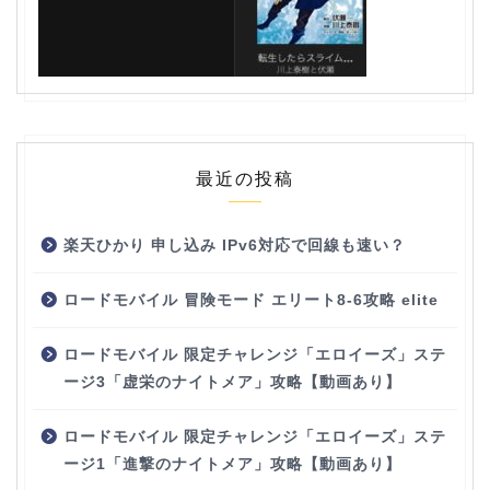
最近の投稿
楽天ひかり 申し込み IPv6対応で回線も速い？
ロードモバイル 冒険モード エリート8-6攻略 elite
ロードモバイル 限定チャレンジ「エロイーズ」ステ
ージ3「虚栄のナイトメア」攻略【動画あり】
ロードモバイル 限定チャレンジ「エロイーズ」ステ
ージ1「進撃のナイトメア」攻略【動画あり】