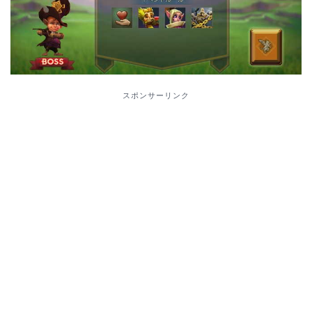
スポンサーリンク