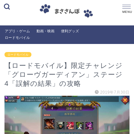
アプリ・ゲーム
動画・映画
便利グッズ
ロードモバイル
ロードモバイル
【ロードモバイル】限定チャレンジ
「グローヴガーディアン」ステージ
4「誤解の結果」の攻略
2019年7月30日