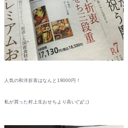
人気の和洋折衷はなんと19000円！
私が買った村上生おせちより高い(°д°;;)