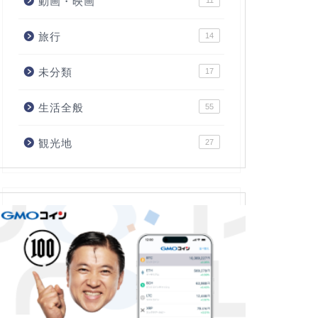
動画・映画
11
旅行
14
未分類
17
生活全般
55
観光地
27