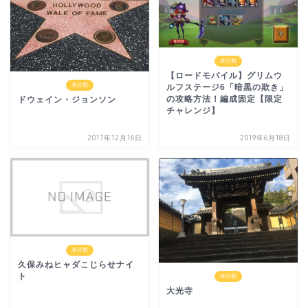
未分類
【ロードモバイル】グリムウ
未分類
ルフステージ6「暗黒の欺き」
の攻略方法！編成固定【限定
ドウェイン・ジョンソン
チャレンジ】
2017年12月16日
2019年6月18日
未分類
久保みねヒャダこじらせナイ
ト
未分類
大光寺