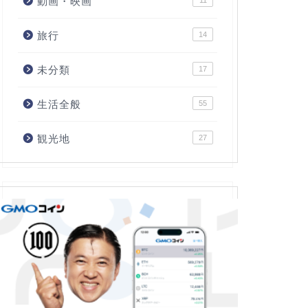
動画・映画
11
旅行
14
未分類
17
生活全般
55
観光地
27