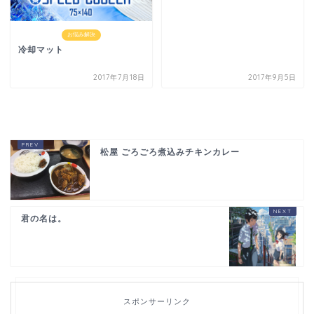
お悩み解決
冷却マット
2017年7月18日
2017年9月5日
松屋 ごろごろ煮込みチキンカレー
君の名は。
スポンサーリンク