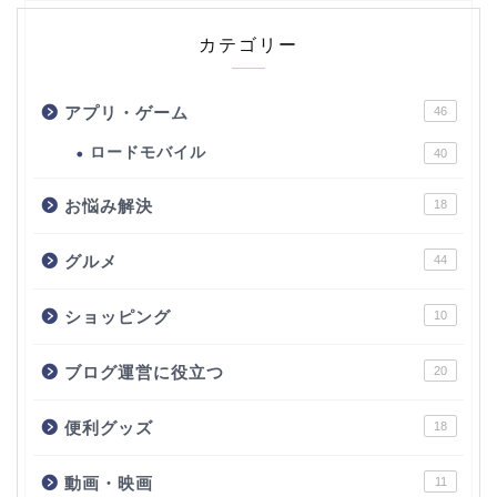
カテゴリー
アプリ・ゲーム
46
ロードモバイル
40
お悩み解決
18
グルメ
44
ショッピング
10
ブログ運営に役立つ
20
便利グッズ
18
動画・映画
11