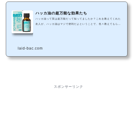
ハッカ油の超万能な効果たち
ハッカ油って実は超万能だって知ってましたか？これを教えてくれた
友人が、ハッカ油はマジで便利だよということで、色々教えてもらっ
たんですけど、あまりの便利さに神かよ((；ﾟДﾟ)))と思ったのでシェ
アしますね。ちなみに、おととい書いたこれを教えてくれた人です↓■
抗菌効果ハッカ油には抗菌作用があるのでハッカ油スプレーを作って
おけば掃除にも使えます。スプレーボトルにハッカ油とエタノールを
laid-bac.com
混ぜたものを作っておくとめっちゃ便利です。生ゴミにふるのもあ
り。■安心効果気分を落ち着かせる効果があるので、ストレス軽減や
安眠…
スポンサーリンク