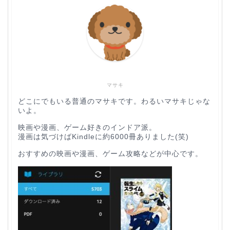
マサキ
どこにでもいる普通のマサキです。わるいマサキじゃな
いよ。
映画や漫画、ゲーム好きのインドア派。
漫画は気づけばKindleに約6000冊ありました(笑)
おすすめの映画や漫画、ゲーム攻略などが中心です。