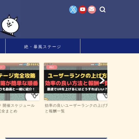
絶・暴風ステージ
雑記
雑記
 開催スケジュール
効率の良いユーザーランクの上げ方
「本能」おす
全まとめ
と報酬一覧
底解説