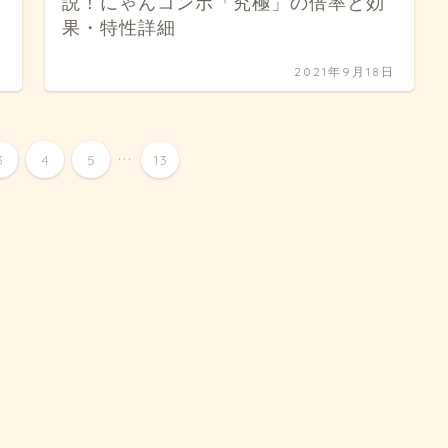
説！にゃんコンボ「究極」の倍率と効
果・特性詳細
日
2021年9月18日
...
3
4
5
13