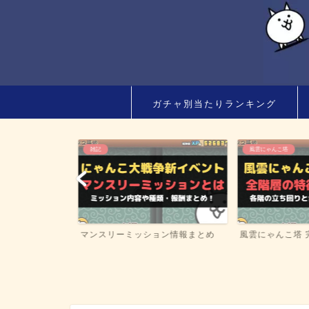
ガチャ別当たりランキング
雑記
風雲にゃんこ塔
すすめランキ
マンスリーミッション情報まとめ
風雲にゃんこ塔 完