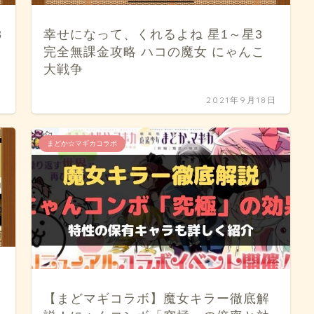
3
幸せになって、くれるよね 星1～星3
完全無課金攻略 ハコの魔女 にゃんこ
大戦争
日
2021年9月18日
まどか☆マギカコラボ
【まどマギコラボ】魔女キラー徹底解