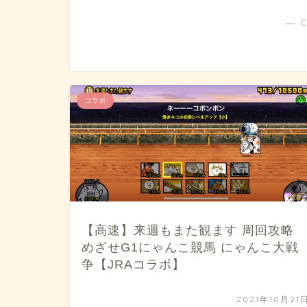
― 
コラボ
【高速】来週もまた観ます 周回攻略
めざせG1にゃんこ競馬 にゃんこ大戦
争【JRAコラボ】
2021年10月21