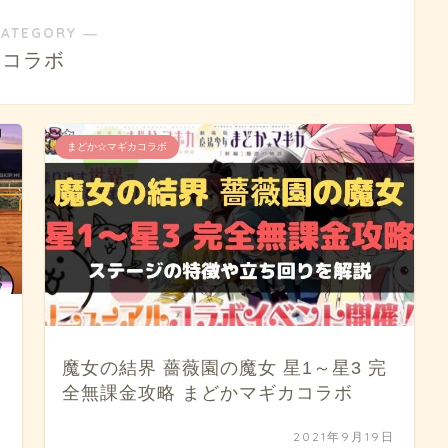
CATEGORY ―
コラボ
まどか☆マギカコラボ
魔女の結界 薔薇園の魔女 星1～星3 完
全無課金攻略 まどかマギカコラボ
日
2021年9月19日