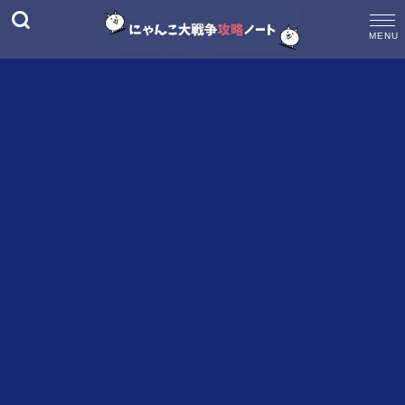
M
E
N
U