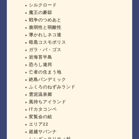
シルクロード
魔王の豪邸
戦争のつめあと
脆弱性と弱酸性
導かれしネコ達
暗黒コスモポリス
ガラ・パ・ゴス
岩海苔半島
恐ろし連邦
亡者の住まう地
絶島パンデミック
ふくろのねずみランド
雲泥温泉郷
風待ちアイランド
ITカタコンベ
変覧会の絵
エリア22
超越サバンナ