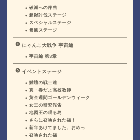
破滅への序曲
超獣討伐ステージ
スペシャルステージ
暴風ステージ
にゃんこ大戦争 宇宙編
宇宙編 第3章
イベントステージ
雛壇の戦士達
真・春だよ高校教師
黄金週間ゴールデンウィーク
女王の研究報告
地図王の眠る島
さらに召喚された福！
新年あけてました、おめっ
召喚された福