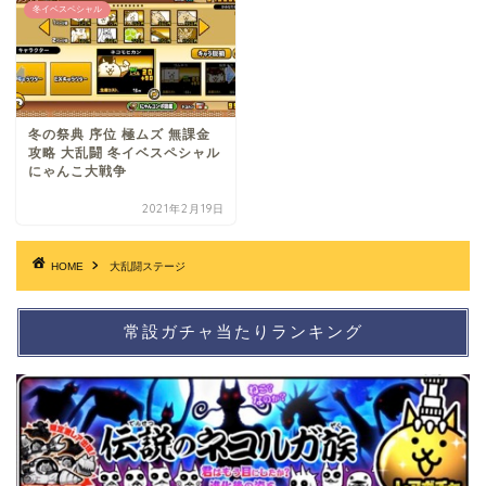
冬イベスペシャル
冬の祭典 序位 極ムズ 無課金
攻略 大乱闘 冬イベスペシャル
にゃんこ大戦争
2021年2月19日
HOME
大乱闘ステージ
常設ガチャ当たりランキング