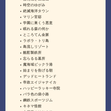
時空のゆがみ
絶滅海洋タウン
マリン官邸
学園に巣くう悪意
眠れる森の何か
ところてん金脈
ラボラ・トリ島
島流しリゾート
酩酊製鉄所
忘らるる墓所
魔海域ビックラ港
始まりを告げる朝
デッドヒートランド
帝政エイジャナイカ
ハッピーラッキー寺院
バラ色の袋小路
鋼鉄スポーツジム
キネマ怪館