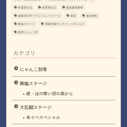
絶望新次元
絶望異次元
緊急爆風警報
超破壊大帝ドラゴンエンペラーズ
速攻
速攻攻略
降臨ステージ
電脳学園ギャラクシーギャルズ
風雲にゃんこ塔
カテゴリ
にゃんこ別塔
降臨ステージ
絶・ほの暗い沼の底から
大乱闘ステージ
冬イベスペシャル