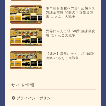
ネコ屋台進化への道1 超極ムズ
無課金攻略 開眼のネコ屋台襲
来 にゃんこ大戦争
異界にゃんこ塔 50階 無課金攻
略 にゃんこ大戦争
【速攻】異界にゃんこ塔 49階
攻略 にゃんこ大戦争
サイト情報
プライバシーポリシー