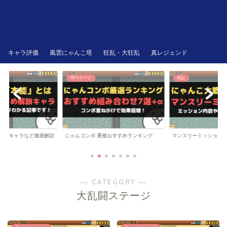
キャラ評価
風雲にゃんこ塔
狂乱・大狂乱
真レジェンド
SPステージ
雑記
にゃんコンボ 重複おすすめランキング
解放キャラなど徹底解説
マンスリーミッション
― CATEGORY ―
大乱闘ステージ