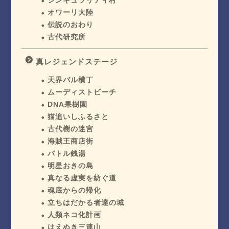
シンギュラリティ村
オワーリ大陸
伝説のおわり
古代研究所
真レジェンドステージ
天界バル横丁
ムーディストビーチ
DNA果樹園
猫追いしふるさと
古代樹の迷宮
海賊王商店街
バトル銭湯
明星おきの島
真なる虚実を紡ぐ道
魂底からの帰化
立ちはだかる者達の城
人類ネコ化計画
はえぬき三連山