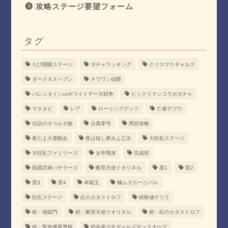
攻略ステージ要望フォーム
タグ
ちび開眼ステージ
ガチャランキング
クリスマスギャルズ
ダークネスヘブン
チワワン伯爵
バレンタインvsホワイトデー大戦争
ビックリマンコラボガチャ
マタタビ
レア
ローリングデッド
亡者デブウ
伝説のネコルガ族
台風零号
周回攻略
夜だよ大運動会
夜は短し夢みよ乙女
大狂乱ステージ
大狂乱ファミリーズ
女帝飛来
完成前
戦国武神バサラーズ
断罪天使クオリネル
星1
星2
星3
星4
本能玉
極ムズカーニバル
狂乱ステージ
紅のカタストロフ
経験値ゲリラ
絶・地獄門
絶・断罪天使クオリネル
絶・紅のカタストロフ
絶・緊急爆風警報
絶命美少女ギャルズモンスターズ