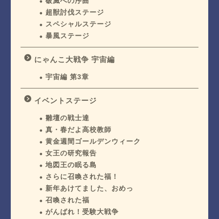
破滅への序曲
超獣討伐ステージ
スペシャルステージ
暴風ステージ
にゃんこ大戦争 宇宙編
宇宙編 第3章
イベントステージ
雛壇の戦士達
真・春だよ高校教師
黄金週間ゴールデンウィーク
女王の研究報告
地図王の眠る島
さらに召喚された福！
新年あけてました、おめっ
召喚された福
がんばれ！受験大戦争