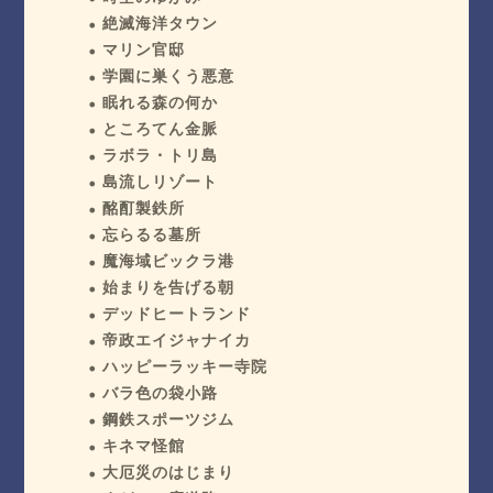
絶滅海洋タウン
マリン官邸
学園に巣くう悪意
眠れる森の何か
ところてん金脈
ラボラ・トリ島
島流しリゾート
酩酊製鉄所
忘らるる墓所
魔海域ビックラ港
始まりを告げる朝
デッドヒートランド
帝政エイジャナイカ
ハッピーラッキー寺院
バラ色の袋小路
鋼鉄スポーツジム
キネマ怪館
大厄災のはじまり