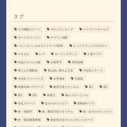
タグ
ちび開眼ステージ
ガチャランキング
クリスマスギャルズ
ダークネスヘブン
チワワン伯爵
バレンタインvsホワイトデー大戦争
ビックリマンコラボガチャ
マタタビ
レア
ローリングデッド
亡者デブウ
伝説のネコルガ族
台風零号
周回攻略
夜だよ大運動会
夜は短し夢みよ乙女
大狂乱ステージ
大狂乱ファミリーズ
女帝飛来
完成前
戦国武神バサラーズ
断罪天使クオリネル
星1
星2
星3
星4
本能玉
極ムズカーニバル
狂乱ステージ
紅のカタストロフ
経験値ゲリラ
絶・地獄門
絶・断罪天使クオリネル
絶・紅のカタストロフ
絶・緊急爆風警報
絶命美少女ギャルズモンスターズ