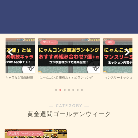
SPステージ
雑記
にゃんコンボ 重複おすすめランキング
解放キャラなど徹底解説
マンスリーミッション
― CATEGORY ―
黄金週間ゴールデンウィーク
黄金週間ゴールデンウィーク