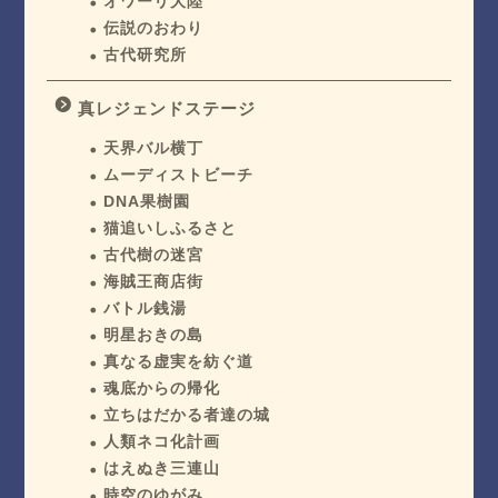
オワーリ大陸
伝説のおわり
古代研究所
真レジェンドステージ
天界バル横丁
ムーディストビーチ
DNA果樹園
猫追いしふるさと
古代樹の迷宮
海賊王商店街
バトル銭湯
明星おきの島
真なる虚実を紡ぐ道
魂底からの帰化
立ちはだかる者達の城
人類ネコ化計画
はえぬき三連山
時空のゆがみ