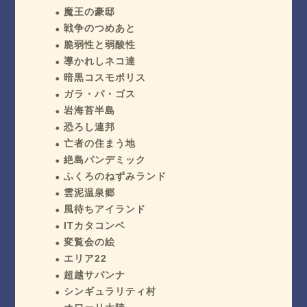
魔王の豪邸
戦争のつめあと
脆弱性と弱酸性
導かれしネコ達
暗黒コスモポリス
ガラ・パ・ゴス
岩海苔半島
恐ろし連邦
亡者の住まう地
絶島パンデミック
ふくろのねずみランド
雲泥温泉郷
風待ちアイランド
ITカタコンベ
変覧会の絵
エリア22
超越サバンナ
シンギュラリティ村