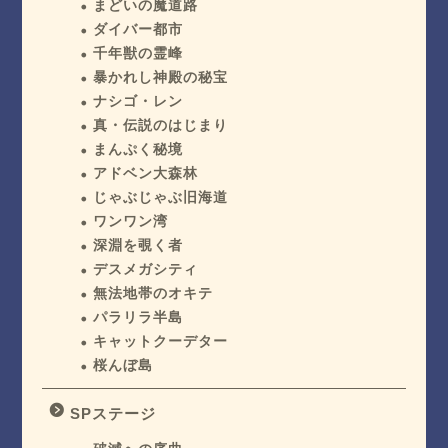
まどいの魔道路
ダイバー都市
千年獣の霊峰
暴かれし神殿の秘宝
ナシゴ・レン
真・伝説のはじまり
まんぷく秘境
アドベン大森林
じゃぶじゃぶ旧海道
ワンワン湾
深淵を覗く者
デスメガシティ
無法地帯のオキテ
パラリラ半島
キャットクーデター
桜んぼ島
SPステージ