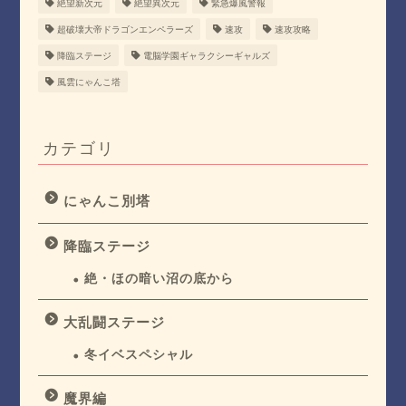
絶望新次元
絶望異次元
緊急爆風警報
超破壊大帝ドラゴンエンペラーズ
速攻
速攻攻略
降臨ステージ
電脳学園ギャラクシーギャルズ
風雲にゃんこ塔
カテゴリ
にゃんこ別塔
降臨ステージ
絶・ほの暗い沼の底から
大乱闘ステージ
冬イベスペシャル
魔界編