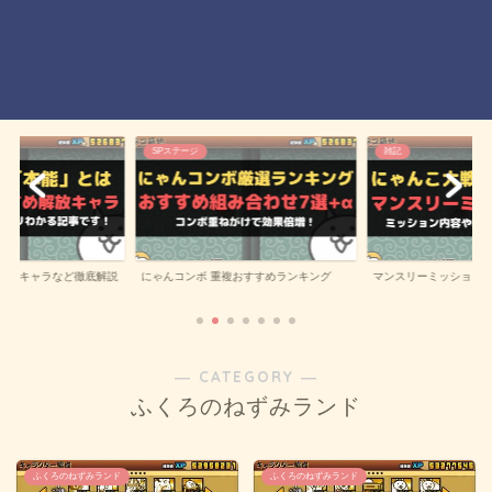
SPステージ
雑記
にゃんコンボ 重複おすすめランキング
解放キャラなど徹底解説
マンスリーミッション
― CATEGORY ―
ふくろのねずみランド
ふくろのねずみランド
ふくろのねずみランド