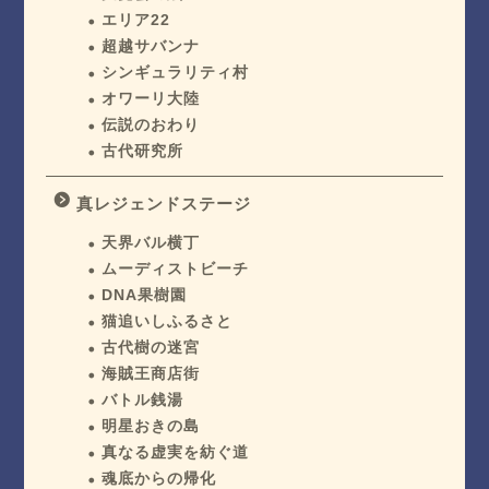
エリア22
超越サバンナ
シンギュラリティ村
オワーリ大陸
伝説のおわり
古代研究所
真レジェンドステージ
天界バル横丁
ムーディストビーチ
DNA果樹園
猫追いしふるさと
古代樹の迷宮
海賊王商店街
バトル銭湯
明星おきの島
真なる虚実を紡ぐ道
魂底からの帰化