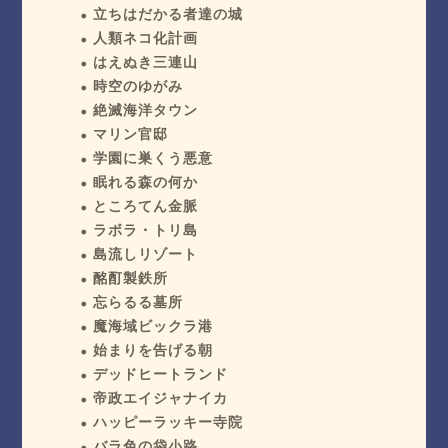
立ちはだかる者達の城
人類ネコ化計画
はえぬき三連山
時空のゆがみ
絶滅海洋タウン
マリン官邸
学園に巣くう悪意
眠れる森の何か
ところてん金脈
ラボラ・トリ島
島流しリゾート
酩酊製鉄所
忘らるる墓所
魔海域ビックラ港
始まりを告げる朝
デッドヒートランド
帝政エイジャナイカ
ハッピーラッキー寺院
バラ色の袋小路