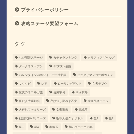
プライバシーポリシー
攻略ステージ要望フォーム
タグ
ちび開眼ステージ
ガチャランキング
クリスマスギャルズ
ダークネスヘブン
チワワン伯爵
バレンタインvsホワイトデー大戦争
ビックリマンコラボガチャ
マタタビ
レア
ローリングデッド
亡者デブウ
伝説のネコルガ族
台風零号
周回攻略
夜だよ大運動会
夜は短し夢みよ乙女
大狂乱ステージ
大狂乱ファミリーズ
女帝飛来
完成前
戦国武神バサラーズ
断罪天使クオリネル
星1
星2
星3
星4
本能玉
極ムズカーニバル