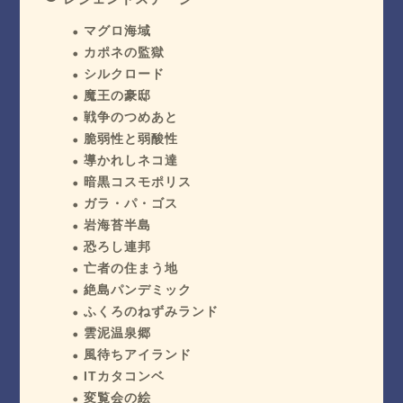
マグロ海域
カポネの監獄
シルクロード
魔王の豪邸
戦争のつめあと
脆弱性と弱酸性
導かれしネコ達
暗黒コスモポリス
ガラ・パ・ゴス
岩海苔半島
恐ろし連邦
亡者の住まう地
絶島パンデミック
ふくろのねずみランド
雲泥温泉郷
風待ちアイランド
ITカタコンベ
変覧会の絵