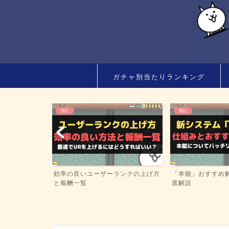
ガチャ別当たりランキング
雑記
SPステージ
にゃんコンボ 重複
ランクの上げ方
「本能」おすすめ解放キャラなど徹
ング
底解説