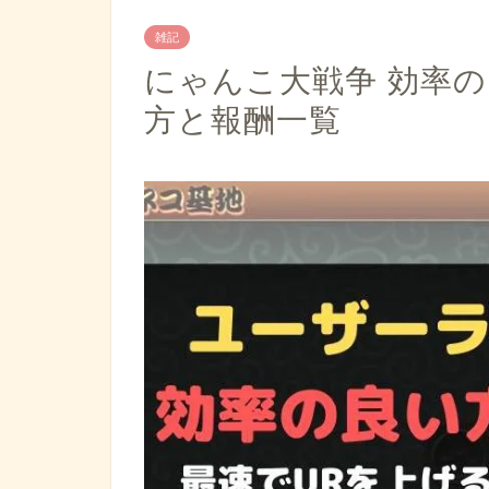
雑記
にゃんこ大戦争 効率
方と報酬一覧