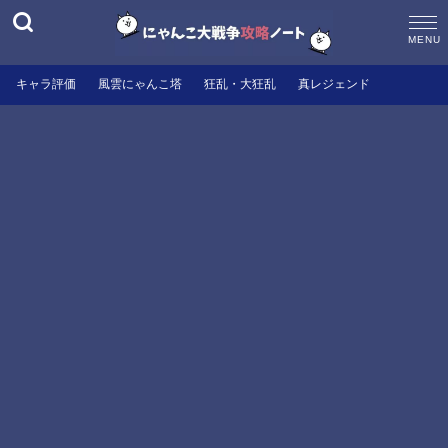
M
E
N
U
キャラ評価
風雲にゃんこ塔
狂乱・大狂乱
真レジェンド