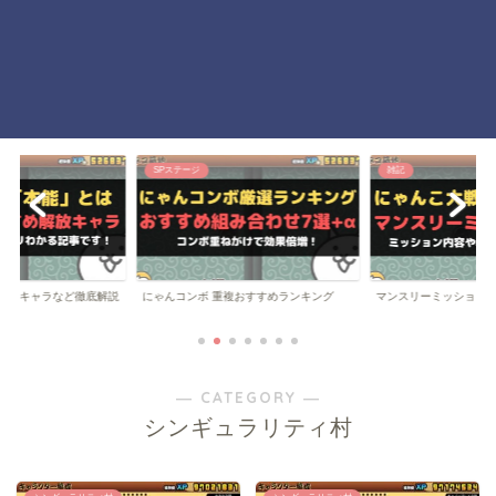
SPステージ
雑記
にゃんコンボ 重複おすすめランキング
解放キャラなど徹底解説
マンスリーミッション
― CATEGORY ―
シンギュラリティ村