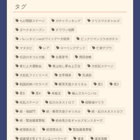
タグ
ちび開眼ステージ
ガチャランキング
クリスマスギャルズ
ダークネスヘブン
チワワン伯爵
バレンタインvsホワイトデー大戦争
ビックリマンコラボガチャ
マタタビ
レア
ローリングデッド
亡者デブウ
伝説のネコルガ族
台風零号
周回攻略
夜だよ大運動会
夜は短し夢みよ乙女
大狂乱ステージ
大狂乱ファミリーズ
女帝飛来
完成前
戦国武神バサラーズ
断罪天使クオリネル
星1
星2
星3
星4
本能玉
極ムズカーニバル
狂乱ステージ
紅のカタストロフ
経験値ゲリラ
絶・地獄門
絶・断罪天使クオリネル
絶・紅のカタストロフ
絶・緊急爆風警報
絶命美少女ギャルズモンスターズ
絶望新次元
絶望異次元
緊急爆風警報
超破壊大帝ドラゴンエンペラーズ
速攻
速攻攻略