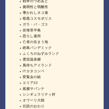
戦争のつめあと
脆弱性と弱酸性
導かれしネコ達
暗黒コスモポリス
ガラ・パ・ゴス
岩海苔半島
恐ろし連邦
亡者の住まう地
絶島パンデミック
ふくろのねずみランド
雲泥温泉郷
風待ちアイランド
ITカタコンベ
変覧会の絵
エリア22
超越サバンナ
シンギュラリティ村
オワーリ大陸
伝説のおわり