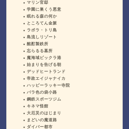
マリン官邸
学園に巣くう悪意
眠れる森の何か
ところてん金脈
ラボラ・トリ島
島流しリゾート
酩酊製鉄所
忘らるる墓所
魔海域ビックラ港
始まりを告げる朝
デッドヒートランド
帝政エイジャナイカ
ハッピーラッキー寺院
バラ色の袋小路
鋼鉄スポーツジム
キネマ怪館
大厄災のはじまり
まどいの魔道路
ダイバー都市