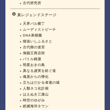
古代研究所
真レジェンドステージ
天界バル横丁
ムーディストビーチ
DNA果樹園
猫追いしふるさと
古代樹の迷宮
海賊王商店街
バトル銭湯
明星おきの島
真なる虚実を紡ぐ道
魂底からの帰化
立ちはだかる者達の城
人類ネコ化計画
はえぬき三連山
時空のゆがみ
絶滅海洋タウン