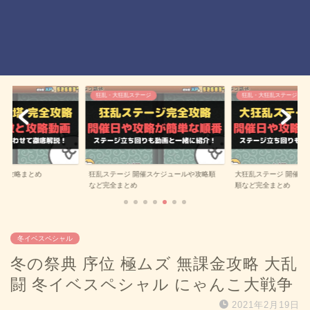
ジ
狂乱・大狂乱ステージ
雑記
催スケジュールや攻略順
大狂乱ステージ 開催スケジュールや攻略
効率の良いユーザーラ
順など完全まとめ
一覧
冬イベスペシャル
冬の祭典 序位 極ムズ 無課金攻略 大乱
闘 冬イベスペシャル にゃんこ大戦争
2021年2月19日