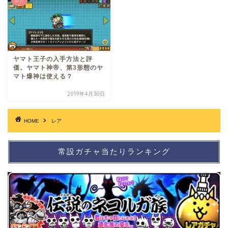
レア
ヤマト王子の入手方法と評
価。ヤマト神帝、第3形態のヤ
マト爆神は使える？
2019年4月30日
HOME
レア
常設ガチャ当たりランキング