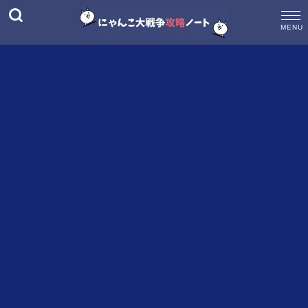
M
E
N
U