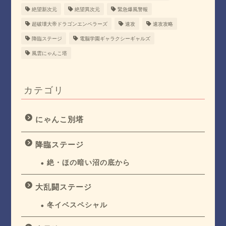
絶望新次元
絶望異次元
緊急爆風警報
超破壊大帝ドラゴンエンペラーズ
速攻
速攻攻略
降臨ステージ
電脳学園ギャラクシーギャルズ
風雲にゃんこ塔
カテゴリ
にゃんこ別塔
降臨ステージ
絶・ほの暗い沼の底から
大乱闘ステージ
冬イベスペシャル