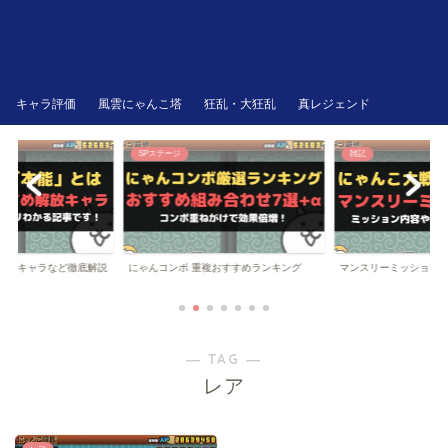
キャラ評価
風雲にゃんこ塔
狂乱・大狂乱
真レジェンド
SPステージ
雑記
にゃんコンボ 重複おすすめランキング
解放キャラなど徹底解説
マンスリーミッション
― TAG ―
レア