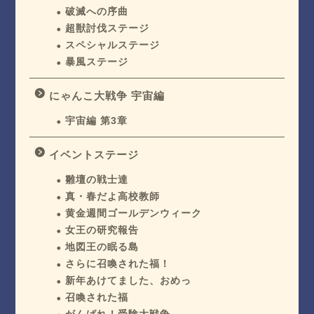
破滅への序曲
超獣討伐ステージ
スペシャルステージ
暴風ステージ
にゃんこ大戦争 宇宙編
宇宙編 第3章
イベントステージ
雛壇の戦士達
真・春だよ高校教師
黄金週間ゴールデンウィーク
女王の研究報告
地図王の眠る島
さらに召喚された福！
新年あけてました、おめっ
召喚された福