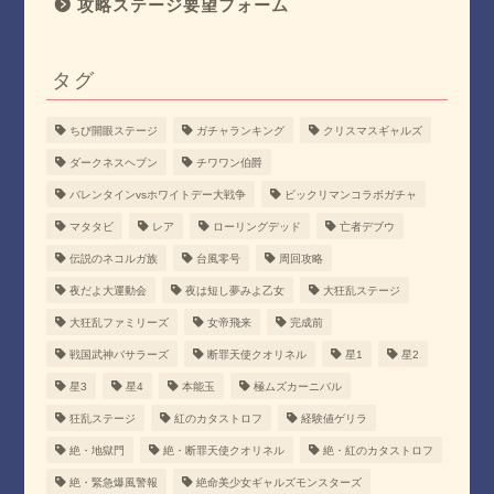
攻略ステージ要望フォーム
タグ
ちび開眼ステージ
ガチャランキング
クリスマスギャルズ
ダークネスヘブン
チワワン伯爵
バレンタインvsホワイトデー大戦争
ビックリマンコラボガチャ
マタタビ
レア
ローリングデッド
亡者デブウ
伝説のネコルガ族
台風零号
周回攻略
夜だよ大運動会
夜は短し夢みよ乙女
大狂乱ステージ
大狂乱ファミリーズ
女帝飛来
完成前
戦国武神バサラーズ
断罪天使クオリネル
星1
星2
星3
星4
本能玉
極ムズカーニバル
狂乱ステージ
紅のカタストロフ
経験値ゲリラ
絶・地獄門
絶・断罪天使クオリネル
絶・紅のカタストロフ
絶・緊急爆風警報
絶命美少女ギャルズモンスターズ