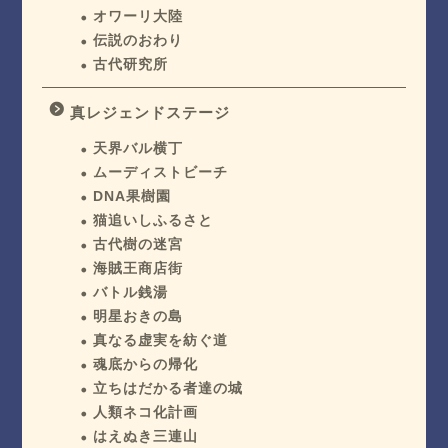
オワーリ大陸
伝説のおわり
古代研究所
真レジェンドステージ
天界バル横丁
ムーディストビーチ
DNA果樹園
猫追いしふるさと
古代樹の迷宮
海賊王商店街
バトル銭湯
明星おきの島
真なる虚実を紡ぐ道
魂底からの帰化
立ちはだかる者達の城
人類ネコ化計画
はえぬき三連山