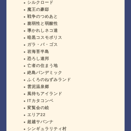
シルクロード
魔王の豪邸
戦争のつめあと
脆弱性と弱酸性
導かれしネコ達
暗黒コスモポリス
ガラ・パ・ゴス
岩海苔半島
恐ろし連邦
亡者の住まう地
絶島パンデミック
ふくろのねずみランド
雲泥温泉郷
風待ちアイランド
ITカタコンベ
変覧会の絵
エリア22
超越サバンナ
シンギュラリティ村