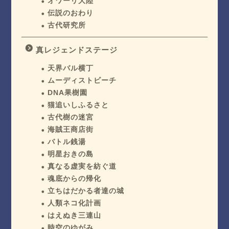
オワーリ大陸
伝説のおわり
古代研究所
真レジェンドステージ
天界バル横丁
ムーディストビーチ
DNA果樹園
猫追いしふるさと
古代樹の迷宮
海賊王商店街
バトル銭湯
明星おきの島
真なる虚実を紡ぐ道
魂底からの帰化
立ちはだかる者達の城
人類ネコ化計画
はえぬき三連山
時空のゆがみ