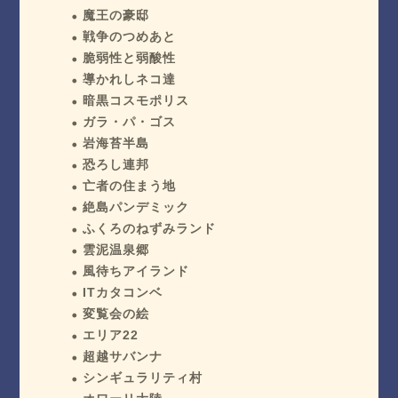
魔王の豪邸
戦争のつめあと
脆弱性と弱酸性
導かれしネコ達
暗黒コスモポリス
ガラ・パ・ゴス
岩海苔半島
恐ろし連邦
亡者の住まう地
絶島パンデミック
ふくろのねずみランド
雲泥温泉郷
風待ちアイランド
ITカタコンベ
変覧会の絵
エリア22
超越サバンナ
シンギュラリティ村