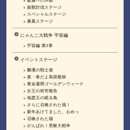
破滅への序曲
超獣討伐ステージ
スペシャルステージ
暴風ステージ
にゃんこ大戦争 宇宙編
宇宙編 第3章
イベントステージ
雛壇の戦士達
真・春だよ高校教師
黄金週間ゴールデンウィーク
女王の研究報告
地図王の眠る島
さらに召喚された福！
新年あけてました、おめっ
召喚された福
がんばれ！受験大戦争