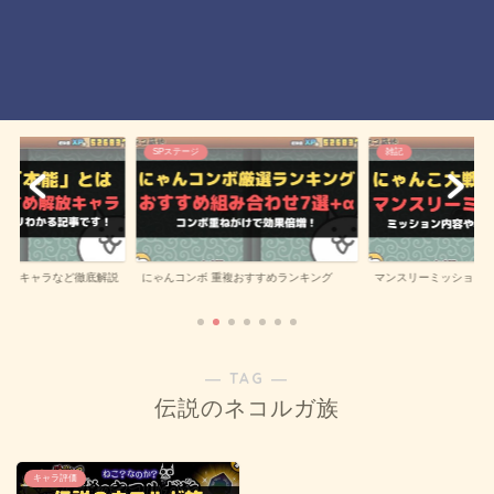
SPステージ
雑記
にゃんコンボ 重複おすすめランキング
解放キャラなど徹底解説
マンスリーミッション
― TAG ―
伝説のネコルガ族
キャラ評価