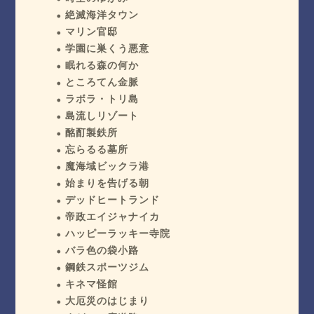
絶滅海洋タウン
マリン官邸
学園に巣くう悪意
眠れる森の何か
ところてん金脈
ラボラ・トリ島
島流しリゾート
酩酊製鉄所
忘らるる墓所
魔海域ビックラ港
始まりを告げる朝
デッドヒートランド
帝政エイジャナイカ
ハッピーラッキー寺院
バラ色の袋小路
鋼鉄スポーツジム
キネマ怪館
大厄災のはじまり