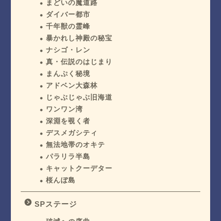
まどいの魔道路
ダイバー都市
千年獣の霊峰
暴かれし神殿の秘宝
ナシゴ・レン
真・伝説のはじまり
まんぷく秘境
アドベン大森林
じゃぶじゃぶ旧海道
ワンワン湾
深淵を覗く者
デスメガシティ
無法地帯のオキテ
パラリラ半島
キャットクーデター
桜んぼ島
SPステージ