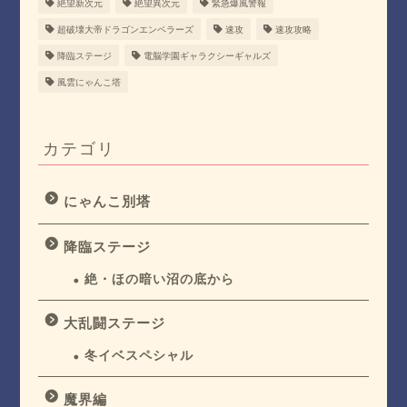
絶望新次元
絶望異次元
緊急爆風警報
超破壊大帝ドラゴンエンペラーズ
速攻
速攻攻略
降臨ステージ
電脳学園ギャラクシーギャルズ
風雲にゃんこ塔
カテゴリ
にゃんこ別塔
降臨ステージ
絶・ほの暗い沼の底から
大乱闘ステージ
冬イベスペシャル
魔界編