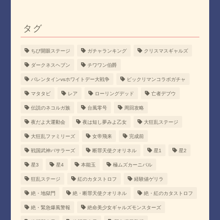
タグ
ちび開眼ステージ
ガチャランキング
クリスマスギャルズ
ダークネスヘブン
チワワン伯爵
バレンタインvsホワイトデー大戦争
ビックリマンコラボガチャ
マタタビ
レア
ローリングデッド
亡者デブウ
伝説のネコルガ族
台風零号
周回攻略
夜だよ大運動会
夜は短し夢みよ乙女
大狂乱ステージ
大狂乱ファミリーズ
女帝飛来
完成前
戦国武神バサラーズ
断罪天使クオリネル
星1
星2
星3
星4
本能玉
極ムズカーニバル
狂乱ステージ
紅のカタストロフ
経験値ゲリラ
絶・地獄門
絶・断罪天使クオリネル
絶・紅のカタストロフ
絶・緊急爆風警報
絶命美少女ギャルズモンスターズ