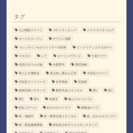
タグ
ちび開眼ステージ
ガチャランキング
クリスマスギャルズ
ダークネスヘブン
チワワン伯爵
バレンタインvsホワイトデー大戦争
ビックリマンコラボガチャ
マタタビ
レア
ローリングデッド
亡者デブウ
伝説のネコルガ族
台風零号
周回攻略
夜だよ大運動会
夜は短し夢みよ乙女
大狂乱ステージ
大狂乱ファミリーズ
女帝飛来
完成前
戦国武神バサラーズ
断罪天使クオリネル
星1
星2
星3
星4
本能玉
極ムズカーニバル
狂乱ステージ
紅のカタストロフ
経験値ゲリラ
絶・地獄門
絶・断罪天使クオリネル
絶・紅のカタストロフ
絶・緊急爆風警報
絶命美少女ギャルズモンスターズ