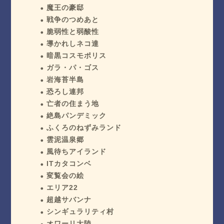
魔王の豪邸
戦争のつめあと
脆弱性と弱酸性
導かれしネコ達
暗黒コスモポリス
ガラ・パ・ゴス
岩海苔半島
恐ろし連邦
亡者の住まう地
絶島パンデミック
ふくろのねずみランド
雲泥温泉郷
風待ちアイランド
ITカタコンベ
変覧会の絵
エリア22
超越サバンナ
シンギュラリティ村
オワーリ大陸