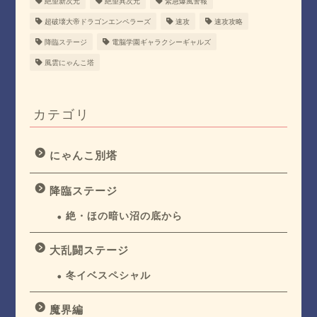
絶望新次元
絶望異次元
緊急爆風警報
超破壊大帝ドラゴンエンペラーズ
速攻
速攻攻略
降臨ステージ
電脳学園ギャラクシーギャルズ
風雲にゃんこ塔
カテゴリ
にゃんこ別塔
降臨ステージ
絶・ほの暗い沼の底から
大乱闘ステージ
冬イベスペシャル
魔界編