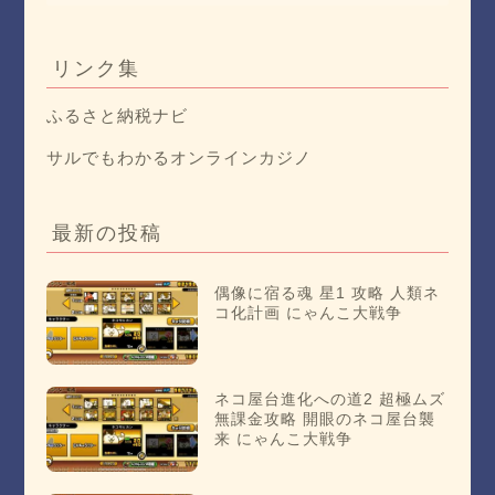
リンク集
ふるさと納税ナビ
サルでもわかるオンラインカジノ
最新の投稿
偶像に宿る魂 星1 攻略 人類ネ
コ化計画 にゃんこ大戦争
ネコ屋台進化への道2 超極ムズ
無課金攻略 開眼のネコ屋台襲
来 にゃんこ大戦争