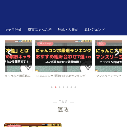
キャラ評価
風雲にゃんこ塔
狂乱・大狂乱
真レジェンド
SPステージ
雑記
にゃんコンボ 重複おすすめランキング
解放キャラなど徹底解説
マンスリーミッション
― TAG ―
速攻