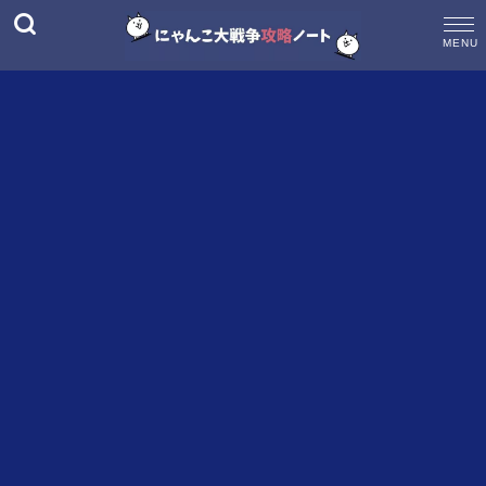
M
E
N
U