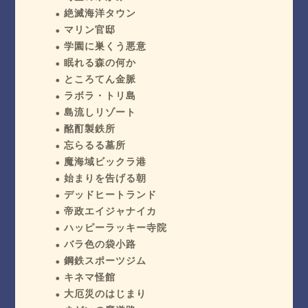
絶滅海洋タウン
マリン官邸
学園に巣くう悪意
眠れる森の何か
ところてん金脈
ラボラ・トリ島
島流しリゾート
酩酊製鉄所
忘らるる墓所
魔海域ビックラ港
始まりを告げる朝
デッドヒートランド
帝政エイジャナイカ
ハッピーラッキー寺院
バラ色の袋小路
鋼鉄スポーツジム
キネマ怪館
大厄災のはじまり