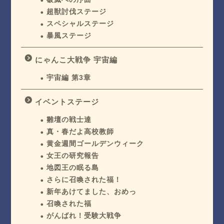
超獣討伐ステージ
スペシャルステージ
暴風ステージ
にゃんこ大戦争 宇宙編
宇宙編 第3章
イベントステージ
雛壇の戦士達
真・春だよ高校教師
黄金週間ゴールデンウィーク
女王の研究報告
地図王の眠る島
さらに召喚された福！
新年あけてました、おめっ
召喚された福
がんばれ！受験大戦争