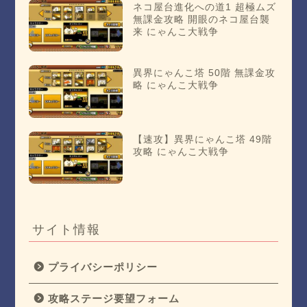
ネコ屋台進化への道1 超極ムズ
無課金攻略 開眼のネコ屋台襲
来 にゃんこ大戦争
異界にゃんこ塔 50階 無課金攻
略 にゃんこ大戦争
【速攻】異界にゃんこ塔 49階
攻略 にゃんこ大戦争
サイト情報
プライバシーポリシー
攻略ステージ要望フォーム