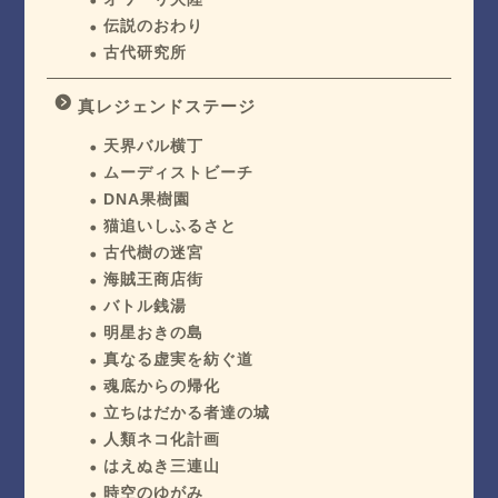
伝説のおわり
古代研究所
真レジェンドステージ
天界バル横丁
ムーディストビーチ
DNA果樹園
猫追いしふるさと
古代樹の迷宮
海賊王商店街
バトル銭湯
明星おきの島
真なる虚実を紡ぐ道
魂底からの帰化
立ちはだかる者達の城
人類ネコ化計画
はえぬき三連山
時空のゆがみ