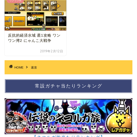
ワンワン湾
反抗的経済水域 星1攻略 ワン
ワン湾2 にゃんこ大戦争
2019年2月12日
HOME
速攻
常設ガチャ当たりランキング