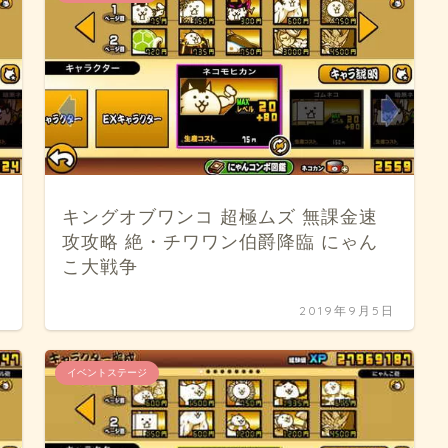
キングオブワンコ 超極ムズ 無課金速
攻攻略 絶・チワワン伯爵降臨 にゃん
こ大戦争
日
2019年9月5日
イベントステージ