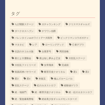
タグ
ちび開眼ステージ
ガチャランキング
クリスマスギャルズ
ダークネスヘブン
チワワン伯爵
バレンタインvsホワイトデー大戦争
ビックリマンコラボガチャ
マタタビ
レア
ローリングデッド
亡者デブウ
伝説のネコルガ族
台風零号
周回攻略
夜だよ大運動会
夜は短し夢みよ乙女
大狂乱ステージ
大狂乱ファミリーズ
女帝飛来
完成前
戦国武神バサラーズ
断罪天使クオリネル
星1
星2
星3
星4
本能玉
極ムズカーニバル
狂乱ステージ
紅のカタストロフ
経験値ゲリラ
絶・地獄門
絶・断罪天使クオリネル
絶・紅のカタストロフ
絶・緊急爆風警報
絶命美少女ギャルズモンスターズ