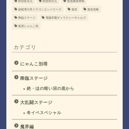
絶望新次元
絶望異次元
緊急爆風警報
超破壊大帝ドラゴンエンペラーズ
速攻
速攻攻略
降臨ステージ
電脳学園ギャラクシーギャルズ
風雲にゃんこ塔
カテゴリ
にゃんこ別塔
降臨ステージ
絶・ほの暗い沼の底から
大乱闘ステージ
冬イベスペシャル
魔界編