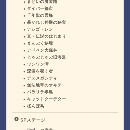
まどいの魔道路
ダイバー都市
千年獣の霊峰
暴かれし神殿の秘宝
ナシゴ・レン
真・伝説のはじまり
まんぷく秘境
アドベン大森林
じゃぶじゃぶ旧海道
ワンワン湾
深淵を覗く者
デスメガシティ
無法地帯のオキテ
パラリラ半島
キャットクーデター
桜んぼ島
SPステージ