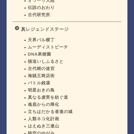
オワーリ大陸
伝説のおわり
古代研究所
真レジェンドステージ
天界バル横丁
ムーディストビーチ
DNA果樹園
猫追いしふるさと
古代樹の迷宮
海賊王商店街
バトル銭湯
明星おきの島
真なる虚実を紡ぐ道
魂底からの帰化
立ちはだかる者達の城
人類ネコ化計画
はえぬき三連山
時空のゆがみ