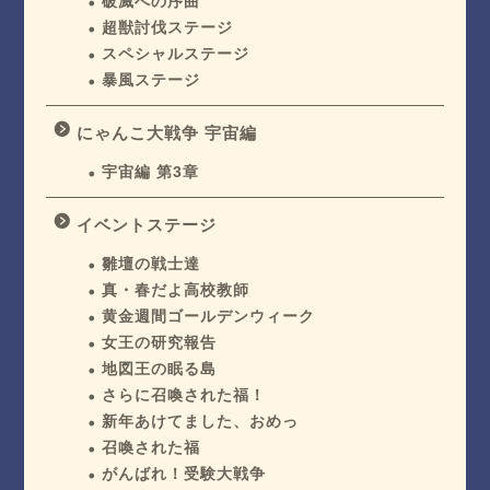
破滅への序曲
超獣討伐ステージ
スペシャルステージ
暴風ステージ
にゃんこ大戦争 宇宙編
宇宙編 第3章
イベントステージ
雛壇の戦士達
真・春だよ高校教師
黄金週間ゴールデンウィーク
女王の研究報告
地図王の眠る島
さらに召喚された福！
新年あけてました、おめっ
召喚された福
がんばれ！受験大戦争