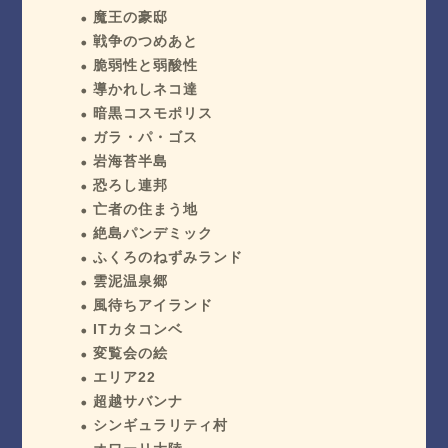
魔王の豪邸
戦争のつめあと
脆弱性と弱酸性
導かれしネコ達
暗黒コスモポリス
ガラ・パ・ゴス
岩海苔半島
恐ろし連邦
亡者の住まう地
絶島パンデミック
ふくろのねずみランド
雲泥温泉郷
風待ちアイランド
ITカタコンベ
変覧会の絵
エリア22
超越サバンナ
シンギュラリティ村