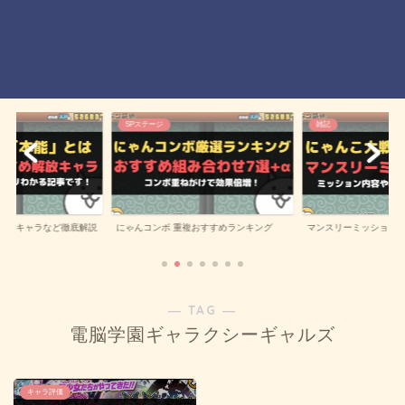
SPステージ
雑記
にゃんコンボ 重複おすすめランキング
解放キャラなど徹底解説
マンスリーミッション
― TAG ―
電脳学園ギャラクシーギャルズ
キャラ評価