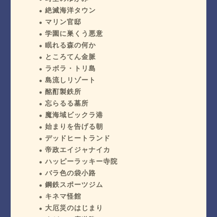
絶滅海洋タウン
マリン官邸
学園に巣くう悪意
眠れる森の何か
ところてん金脈
ラボラ・トリ島
島流しリゾート
酩酊製鉄所
忘らるる墓所
魔海域ビックラ港
始まりを告げる朝
デッドヒートランド
帝政エイジャナイカ
ハッピーラッキー寺院
バラ色の袋小路
鋼鉄スポーツジム
キネマ怪館
大厄災のはじまり