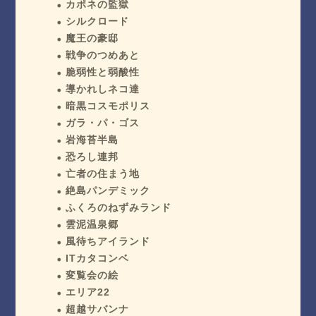
カポネの監獄
シルクロード
魔王の豪邸
戦争のつめあと
脆弱性と弱酸性
導かれしネコ達
暗黒コスモポリス
ガラ・パ・ゴス
岩海苔半島
恐ろし連邦
亡者の住まう地
絶島パンデミック
ふくろのねずみランド
雲泥温泉郷
風待ちアイランド
ITカタコンベ
変覧会の絵
エリア22
超越サバンナ