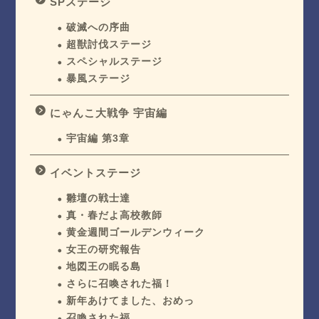
SPステージ
破滅への序曲
超獣討伐ステージ
スペシャルステージ
暴風ステージ
にゃんこ大戦争 宇宙編
宇宙編 第3章
イベントステージ
雛壇の戦士達
真・春だよ高校教師
黄金週間ゴールデンウィーク
女王の研究報告
地図王の眠る島
さらに召喚された福！
新年あけてました、おめっ
召喚された福