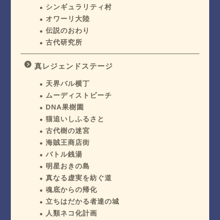
シンギュラリティ村
オワーリ大陸
伝説のおわり
古代研究所
真レジェンドステージ
天界バル横丁
ムーディストビーチ
DNA果樹園
猫追いしふるさと
古代樹の迷宮
海賊王商店街
バトル銭湯
明星おきの島
真なる虚実を紡ぐ道
魂底からの帰化
立ちはだかる者達の城
人類ネコ化計画