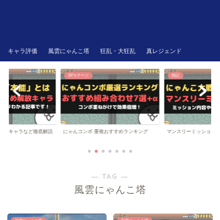
キャラ評価
風雲にゃんこ塔
狂乱・大狂乱
真レジェンド
SPステージ
雑記
にゃんコンボ 重複おすすめランキング
解放キャラなど徹底解説
マンスリーミッション
― TAG ―
風雲にゃんこ塔