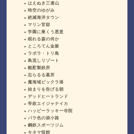
はえぬき三連山
時空のゆがみ
絶滅海洋タウン
マリン官邸
学園に巣くう悪意
眠れる森の何か
ところてん金脈
ラボラ・トリ島
島流しリゾート
酩酊製鉄所
忘らるる墓所
魔海域ビックラ港
始まりを告げる朝
デッドヒートランド
帝政エイジャナイカ
ハッピーラッキー寺院
バラ色の袋小路
鋼鉄スポーツジム
キネマ怪館