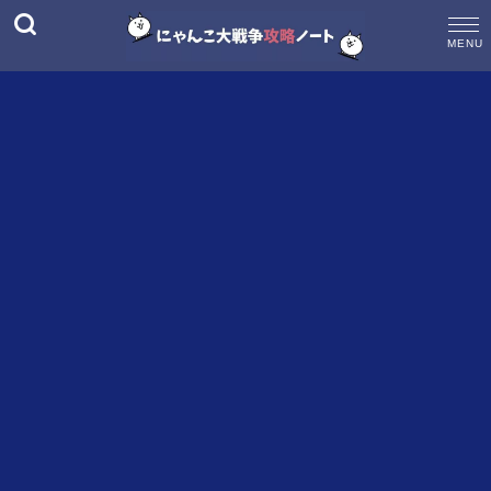
M
E
N
U