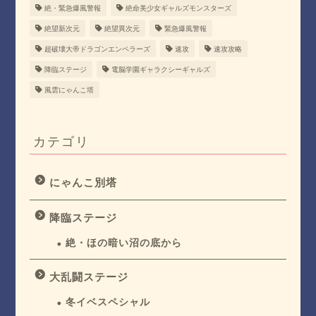
絶・緊急爆風警報
絶命美少女ギャルズモンスターズ
絶望新次元
絶望異次元
緊急爆風警報
超破壊大帝ドラゴンエンペラーズ
速攻
速攻攻略
降臨ステージ
電脳学園ギャラクシーギャルズ
風雲にゃんこ塔
カテゴリ
にゃんこ別塔
降臨ステージ
絶・ほの暗い沼の底から
大乱闘ステージ
冬イベスペシャル