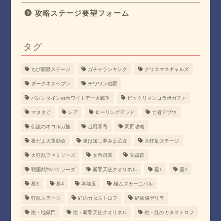
攻略ステージ要望フォーム
タグ
ちび開眼ステージ
ガチャランキング
クリスマスギャルズ
ダークネスヘブン
チワワン伯爵
バレンタインvsホワイトデー大戦争
ビックリマンコラボガチャ
マタタビ
レア
ローリングデッド
亡者デブウ
伝説のネコルガ族
台風零号
周回攻略
夜だよ大運動会
夜は短し夢みよ乙女
大狂乱ステージ
大狂乱ファミリーズ
女帝飛来
完成前
戦国武神バサラーズ
断罪天使クオリネル
星1
星2
星3
星4
本能玉
極ムズカーニバル
狂乱ステージ
紅のカタストロフ
経験値ゲリラ
絶・地獄門
絶・断罪天使クオリネル
絶・紅のカタストロフ