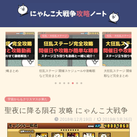
ジ
狂乱・大狂乱ステージ
雑記
催スケジュールや攻略順
大狂乱ステージ 開催スケジュールや攻略
効率の良いユーザーラ
順など完全まとめ
一覧
宇宙からもクリスマスが来た
聖夜に降る隕石 攻略 にゃんこ大戦争
2018年12月19日
/
2019年3月26日