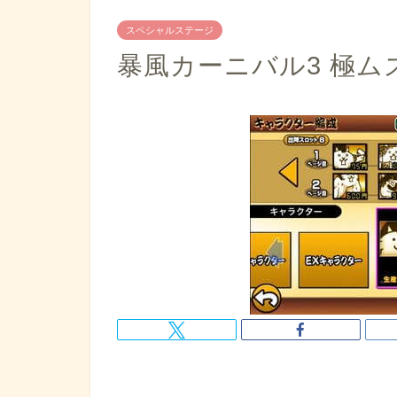
スペシャルステージ
暴風カーニバル3 極ム