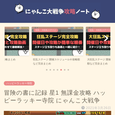
ジ
狂乱・大狂乱ステージ
雑記
催スケジュールや攻略順
大狂乱ステージ 開催スケジュールや攻略
効率の良いユーザーラ
順など完全まとめ
一覧
ハッピーラッキー寺院
冒険の書に記録 星1 無課金攻略 ハッ
ピーラッキー寺院 にゃんこ大戦争
2021年3月26日