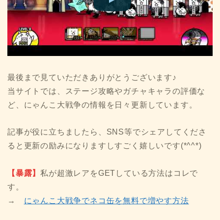
最後まで見ていただきありがとうございます♪
当サイトでは、ステージ攻略やガチャキャラの評価な
ど、にゃんこ大戦争の情報を日々更新しています。
記事が役に立ちましたら、SNS等でシェアしてくださ
ると更新の励みになりますしすごく嬉しいです(*^^*)
【暴露】
私が超激レアをGETしている方法はコレで
す。
→
にゃんこ大戦争でネコ缶を無料で増やす方法