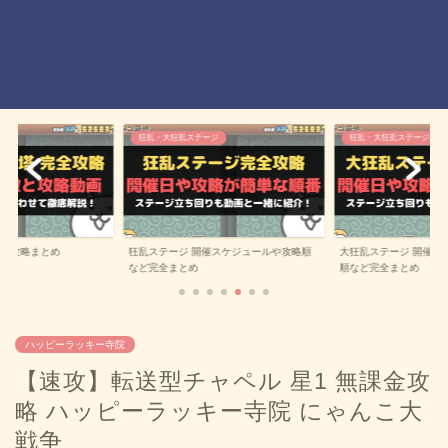
ジ
狂乱・大狂乱ステージ
雑記
催スケジュールや攻略順
大狂乱ステージ 開催スケジュールや攻略
効率の良いユーザーラ
順など完全まとめ
一覧
ハッピーラッキー寺院
【速攻】転送型チャペル 星1 無課金攻
略 ハッピーラッキー寺院 にゃんこ大
戦争